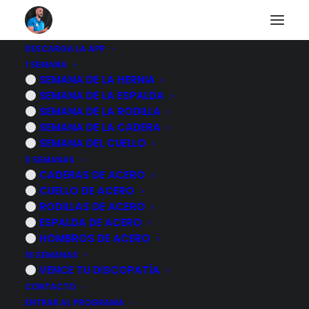
DESCARGA LA APP
1 SEMANA
8 ALIMENTOS para
SEMANA DE LA HERNIA
SEMANA DE LA ESPALDA
MEJORAR LA
SEMANA DE LA RODILLA
SEMANA DE LA CADERA
CIRCULACIÓN de las
SEMANA DEL CUELLO
3 SEMANAS
piernas
CADERAS DE ACERO
CUELLO DE ACERO
RODILLAS DE ACERO
13 MAYO, 2023
|
POR
MARCOS SACRISTÁN
ESPALDA DE ACERO
HOMBROS DE ACERO
16 SEMANAS
VENCE TU DISCOPATÍA
CONTACTO
ENTRAR AL PROGRAMA