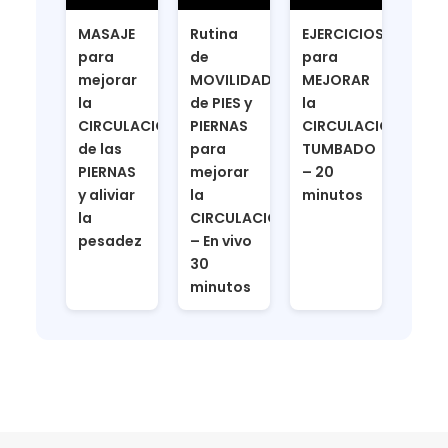
MASAJE
Rutina
EJERCICIOS
para
de
para
mejorar
MOVILIDAD
MEJORAR
la
de PIES y
la
CIRCULACION
PIERNAS
CIRCULACION
de las
para
TUMBADO
PIERNAS
mejorar
– 20
y aliviar
la
minutos
la
CIRCULACIÓN
pesadez
– En vivo
30
minutos