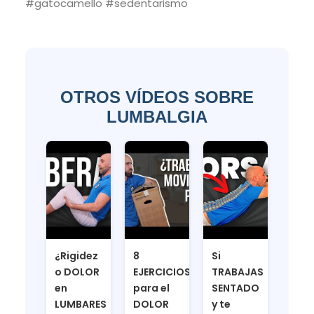
#gatocamello #sedentarismo
OTROS VÍDEOS SOBRE
LUMBALGIA
¿Rigidez
8
Si
o DOLOR
EJERCICIOS
TRABAJAS
en
para el
SENTADO
LUMBARES
DOLOR
y te