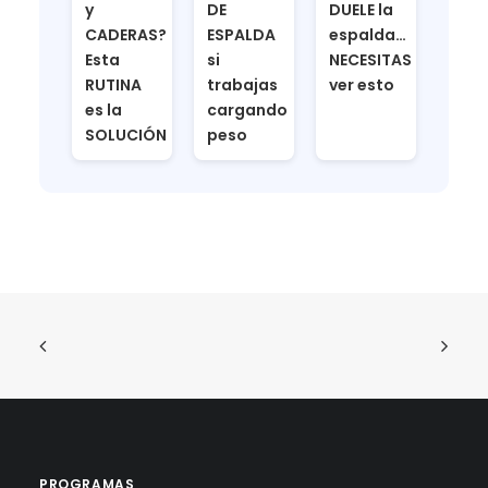
y
DE
DUELE la
CADERAS?
ESPALDA
espalda…
Esta
si
NECESITAS
RUTINA
trabajas
ver esto
es la
cargando
SOLUCIÓN
peso
PROGRAMAS