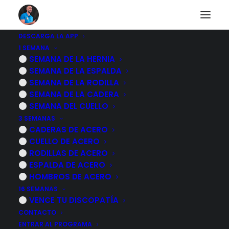
DESCARGA LA APP
1 SEMANA
SEMANA DE LA HERNIA
7 ejercicios para
SEMANA DE LA ESPALDA
SEMANA DE LA RODILLA
cuidar la espalda
SEMANA DE LA CADERA
SEMANA DEL CUELLO
13 NOVIEMBRE, 2022
|
POR
MARCOS SACRISTÁN
3 SEMANAS
CADERAS DE ACERO
CUELLO DE ACERO
RODILLAS DE ACERO
ESPALDA DE ACERO
HOMBROS DE ACERO
16 SEMANAS
VENCE TU DISCOPATÍA
CONTACTO
ENTRAR AL PROGRAMA