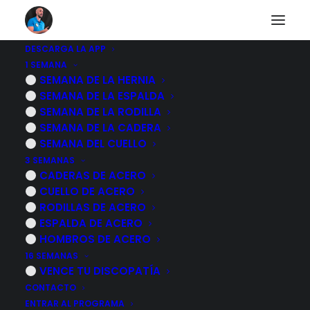
DESCARGA LA APP
1 SEMANA
5 EJERCICIOS para
SEMANA DE LA HERNIA
SEMANA DE LA ESPALDA
HERNIA DISCAL si
SEMANA DE LA RODILLA
SEMANA DE LA CADERA
tienes dolor
SEMANA DEL CUELLO
3 SEMANAS
moderado
CADERAS DE ACERO
CUELLO DE ACERO
RODILLAS DE ACERO
30 MAYO, 2023
|
POR
MARCOS SACRISTÁN
ESPALDA DE ACERO
HOMBROS DE ACERO
16 SEMANAS
VENCE TU DISCOPATÍA
CONTACTO
ENTRAR AL PROGRAMA