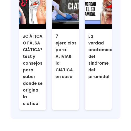
¿CIÁTICA
7
La
O FALSA
ejercicios
verdad
CIÁTICA?
para
anatomica
test y
ALIVIAR
del
consejos
la
sindrome
para
CIATICA
del
saber
en casa
piramidal
donde se
origina
la
ciatica