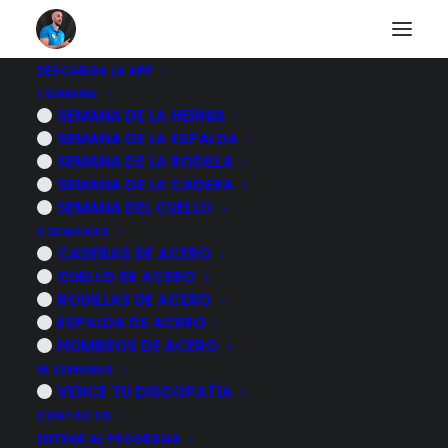
DESCARGA LA APP
1 SEMANA
SINDROME del
SEMANA DE LA HERNIA
SEMANA DE LA ESPALDA
PIRAMIDAL: 6
SEMANA DE LA RODILLA
SEMANA DE LA CADERA
ejercicios desde la
SEMANA DEL CUELLO
3 SEMANAS
CAMA
CADERAS DE ACERO
CUELLO DE ACERO
RODILLAS DE ACERO
2 JUNIO, 2026
|
POR
MARCOS SACRISTÁN
ESPALDA DE ACERO
HOMBROS DE ACERO
16 SEMANAS
VENCE TU DISCOPATÍA
CONTACTO
ENTRAR AL PROGRAMA