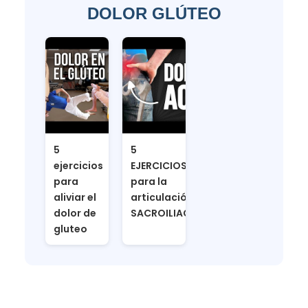
DOLOR GLÚTEO
5
5
ejercicios
EJERCICIOS
para
para la
aliviar el
articulación
dolor de
SACROILIACA
gluteo