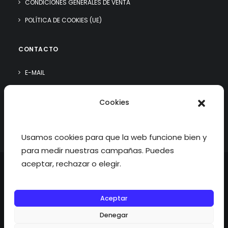
CONDICIONES GENERALES DE VENTA
POLÍTICA DE COOKIES (UE)
CONTACTO
E-MAIL
WHATSAPP
Cookies
¿QUIÉN SOY?
Usamos cookies para que la web funcione bien y
para medir nuestras campañas. Puedes
aceptar, rechazar o elegir.
Aceptar
©2026 fisioterapiatualcance todos los derechos reservados.
Denegar