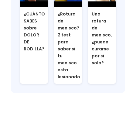
¿CUÁNTO
¿Rotura
Una
SABES
de
rotura
sobre
menisco?
de
DOLOR
2 test
menisco,
DE
para
¿puede
RODILLA?
saber si
curarse
tu
por si
menisco
sola?
esta
lesionado