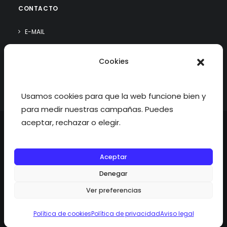
CONTACTO
E-MAIL
WHATSAPP
Cookies
¿QUIÉN SOY?
Usamos cookies para que la web funcione bien y
para medir nuestras campañas. Puedes
aceptar, rechazar o elegir.
Aceptar
©2026 fisioterapiatualcance todos los derechos reservados.
Denegar
Ver preferencias
Política de cookies
Política de privacidad
Aviso legal