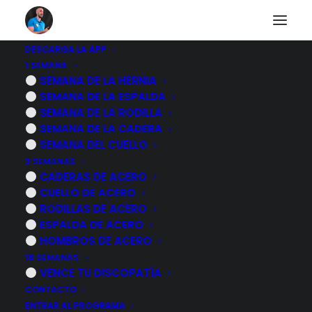
DESCARGA LA APP
1 SEMANA
Los 5 MEJORES
SEMANA DE LA HERNIA
SEMANA DE LA ESPALDA
EJERCICIOS para el
SEMANA DE LA RODILLA
SEMANA DE LA CADERA
DESGARRO de
SEMANA DEL CUELLO
3 SEMANAS
MENISCO
CADERAS DE ACERO
CUELLO DE ACERO
RODILLAS DE ACERO
27 MARZO, 2025
|
POR
MARCOS SACRISTÁN
ESPALDA DE ACERO
HOMBROS DE ACERO
16 SEMANAS
VENCE TU DISCOPATÍA
CONTACTO
ENTRAR AL PROGRAMA