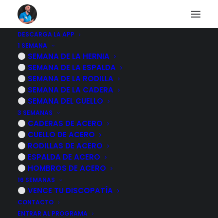
DESCARGA LA APP
1 SEMANA
Masterclass rodillas
SEMANA DE LA HERNIA
sin dolor
SEMANA DE LA ESPALDA
SEMANA DE LA RODILLA
SEMANA DE LA CADERA
Descubre que factores influyen en el
SEMANA DEL CUELLO
dolor y que ejercicios realizar para
3 SEMANAS
CADERAS DE ACERO
recobrar la confianza en tus rodillas
CUELLO DE ACERO
RODILLAS DE ACERO
ESPALDA DE ACERO
HOMBROS DE ACERO
16 SEMANAS
VENCE TU DISCOPATÍA
CONTACTO
ENTRAR AL PROGRAMA