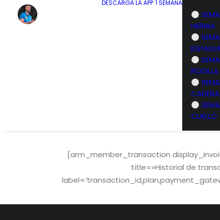
DESCARGA LA APP
1 SEMANA
SEMA
HERNIA
SEMA
ESPALD
SEMA
RODILLA
SEMA
CADERA
SEMA
CUELLO
[arm_member_transaction display_invoi
title=»Historial de tr
label=’transaction_id,plan,payment_gatew