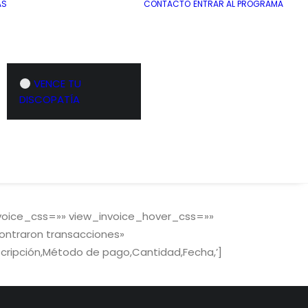
AS
CONTACTO
ENTRAR AL PROGRAMA
VENCE TU
DISCOPATÍA
voice_css=»» view_invoice_hover_css=»»
ontraron transacciones»
cripción,Método de pago,Cantidad,Fecha,’]