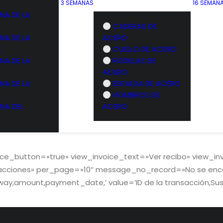
3 SEMANAS
16 SEMAN
NA DE LA
CADERAS DE
NA DE LA
ACERO
A
CUELLO DE ACERO
NA DE LA
RODILLAS DE
ACERO
NA DE LA
ESPALDA DE ACERO
HOMBROS DE
NA DEL
ACERO
ce_button=»true» view_invoice_text=»Ver recibo» view_in
ansacciones» per_page=»10″ message_no_record=»No se enc
ay,amount,payment_date,’ value=’ID de la transacción,Sus