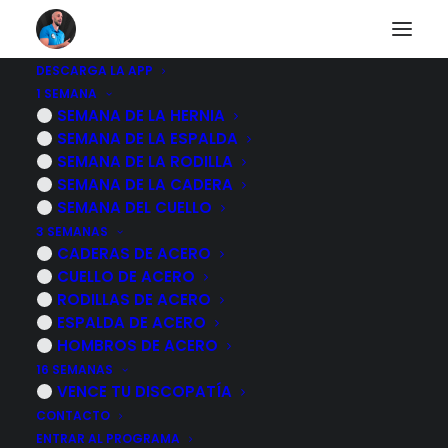
DESCARGA LA APP
1 SEMANA
SEMANA DE LA HERNIA
Nothing Found
SEMANA DE LA ESPALDA
SEMANA DE LA RODILLA
SEMANA DE LA CADERA
It seems we can’t find what you’re looking for.
SEMANA DEL CUELLO
Perhaps searching can help.
3 SEMANAS
CADERAS DE ACERO
CUELLO DE ACERO
RODILLAS DE ACERO
ESPALDA DE ACERO
HOMBROS DE ACERO
16 SEMANAS
VENCE TU DISCOPATÍA
CONTACTO
ENTRAR AL PROGRAMA
PROGRAMAS