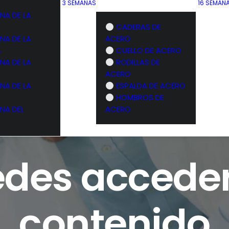
3 SEMANAS
16 SEMAN
NA DE LA
CADERAS DE
NA DE LA
ACERO
A
CUELLO DE ACERO
NA DE LA
RODILLAS DE
ACERO
NA DE LA
ESPALDA DE ACERO
HOMBROS DE
NA DEL
ACERO
des acceder
contenido