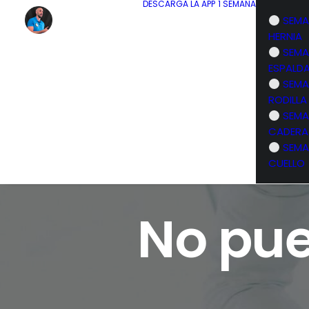
DESCARGA LA APP
1 SEMANA
SEMA
HERNIA
SEMA
ESPALD
SEMA
RODILLA
SEMA
CADERA
SEMA
CUELLO
No pue