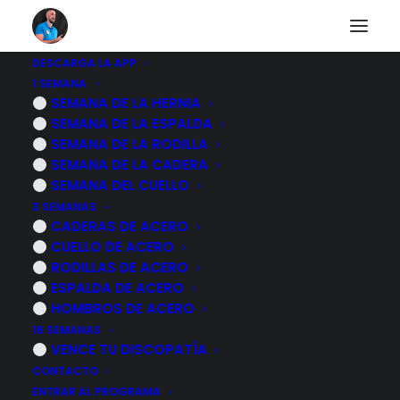
DESCARGA LA APP
1 SEMANA
6 SENTADILLAS que
SEMANA DE LA HERNIA
SEMANA DE LA ESPALDA
hasta tu ABUELA
SEMANA DE LA RODILLA
SEMANA DE LA CADERA
podría hacer (y
SEMANA DEL CUELLO
3 SEMANAS
FORTALECEN tus
CADERAS DE ACERO
CUELLO DE ACERO
RODILLAS)
RODILLAS DE ACERO
ESPALDA DE ACERO
26 MARZO, 2025
|
POR
MARCOS SACRISTÁN
HOMBROS DE ACERO
16 SEMANAS
VENCE TU DISCOPATÍA
CONTACTO
ENTRAR AL PROGRAMA