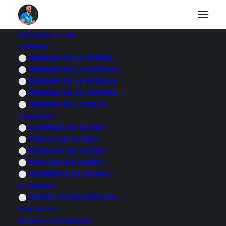
DESCARGA LA APP
1 SEMANA
Protesis de rodilla
SEMANA DE LA HERNIA
SEMANA DE LA ESPALDA
fase 2 ejercicios y
SEMANA DE LA RODILLA
SEMANA DE LA CADERA
rehabilitación en
SEMANA DEL CUELLO
3 SEMANAS
casa
CADERAS DE ACERO
CUELLO DE ACERO
RODILLAS DE ACERO
26 MARZO, 2025
|
POR
MARCOS SACRISTÁN
ESPALDA DE ACERO
HOMBROS DE ACERO
16 SEMANAS
VENCE TU DISCOPATÍA
CONTACTO
ENTRAR AL PROGRAMA