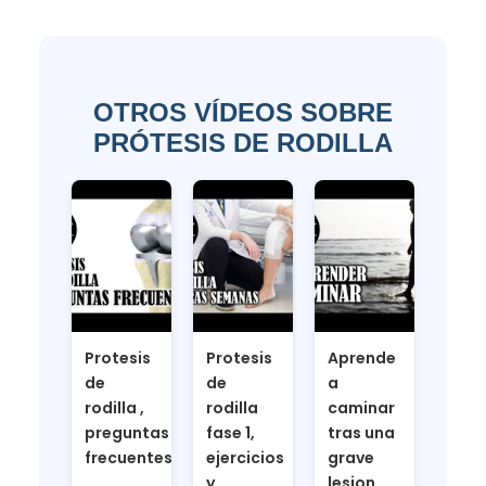
OTROS VÍDEOS SOBRE
PRÓTESIS DE RODILLA
Protesis
Protesis
Aprende
de
de
a
rodilla ,
rodilla
caminar
preguntas
fase 1,
tras una
frecuentes
ejercicios
grave
y
lesion