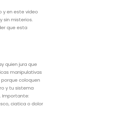
o y en este video
 sin misterios.
der que esta
ay quien jura que
nicas manipulativas
no porque coloquen
bro y tu sistema
. Importante:
co, ciatica o dolor