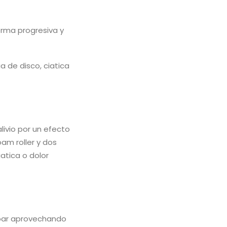
orma progresiva y
 de disco, ciatica
alivio por un efecto
oam roller y dos
atica o dolor
umbar aprovechando