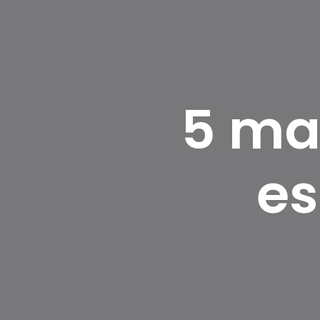
5 man
es