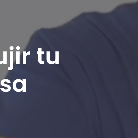
jir tu
asa