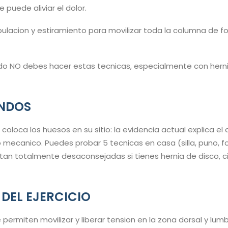
 puede aliviar el dolor.
lacion y estiramiento para movilizar toda la columna de f
do NO debes hacer estas tecnicas, especialmente con hernia
UNDOS
 coloca los huesos en su sitio: la evidencia actual explica el 
o mecanico. Puedes probar 5 tecnicas en casa (silla, puno, f
stan totalmente desaconsejadas si tienes hernia de disco, ci
 DEL EJERCICIO
e permiten movilizar y liberar tension en la zona dorsal y l