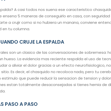
 espalda? A casi todos nos suena ese caracteristico chasquid
e ensena 5 maneras de conseguirlo en casa, con seguridad y
arte a crujir como si no hubiera un manana, conviene enten
 en tu columna.
UANDO CRUJE LA ESPALDA
brales son un clasico de las conversaciones de sobremesa: h
un hueso. La evidencia mas reciente respalda el uso de tec
ar a aliviar el dolor gracias a un efecto neurofisiologico, 
sitio. Es decir, el chasquido no recoloca nada, pero tu cere
n estimulo que puede reducir la sensacion de tension y dolor
es estan totalmente desaconsejadas si tienes hernia de dis
da.
AS PASO A PASO