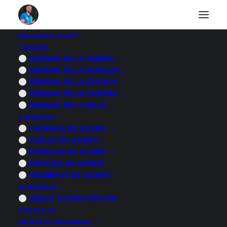
DESCARGA LA APP
1 SEMANA
RESTABLECER
SEMANA DE LA HERNIA
SEMANA DE LA ESPALDA
CONTRASEÑA
SEMANA DE LA RODILLA
SEMANA DE LA CADERA
SEMANA DEL CUELLO
[arm_form id=»104″]
3 SEMANAS
CADERAS DE ACERO
CUELLO DE ACERO
RODILLAS DE ACERO
ESPALDA DE ACERO
HOMBROS DE ACERO
PROGRAMAS
16 SEMANAS
VENCE TU DISCOPATÍA
HERNIA DISCAL LUMBAR
CONTACTO
ESPALDA DE ACERO
ENTRAR AL PROGRAMA