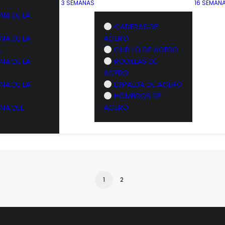
3 SEMANAS
16 SEMAN
NA DE LA
CADERAS DE
NA DE LA
ACERO
A
CUELLO DE ACERO
NA DE LA
RODILLAS DE
s de piernas laterales para el
Semanas 5-6
glúteo medio
ACERO
NA DE LA
ESPALDA DE ACERO
Descenso de escal
HOMBROS DE
stática a una pierna con fitball
lateral en la pared
NA DEL
ACERO
Elevación de talon
1
2