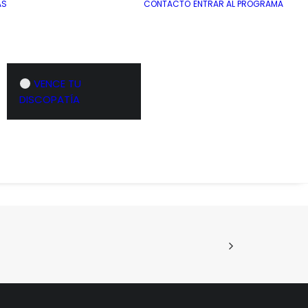
AS
CONTACTO
ENTRAR AL PROGRAMA
VENCE TU
Empujes de cadera de pie con banda
elástica
DISCOPATÍA
ón
Sentadilla con fitball
es