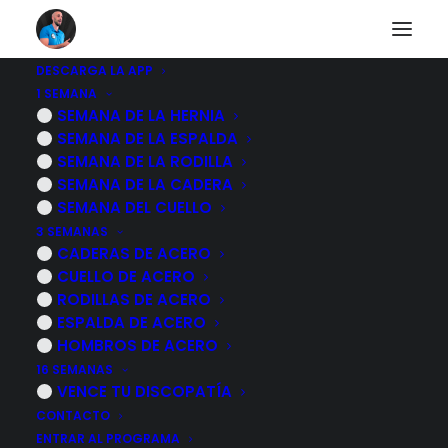
DESCARGA LA APP
1 SEMANA
SEMANA DE LA HERNIA
Caderas de acero 2025
SEMANA DE LA ESPALDA
SEMANA DE LA RODILLA
SEMANA DE LA CADERA
SEMANA DEL CUELLO
3 SEMANAS
PROGRAMAS
CADERAS DE ACERO
CUELLO DE ACERO
HERNIA DISCAL LUMBAR
RODILLAS DE ACERO
ESPALDA DE ACERO
ESPALDA DE ACERO
HOMBROS DE ACERO
RODILLAS DE ACERO
16 SEMANAS
VENCE TU DISCOPATÍA
CADERAS DE ACERO
CONTACTO
CUELLO DE ACERO
ENTRAR AL PROGRAMA