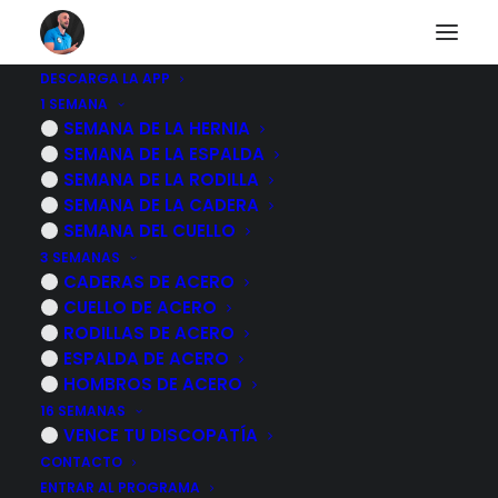
DESCARGA LA APP
1 SEMANA
Gracias
SEMANA DE LA HERNIA
SEMANA DE LA ESPALDA
SEMANA DE LA RODILLA
Gracias de todo corazón por confiar en mi para
SEMANA DE LA CADERA
SEMANA DEL CUELLO
mejorar tu calidad de vida. Has adquirido el
3 SEMANAS
programa hernia discal con soporte
.
CADERAS DE ACERO
CUELLO DE ACERO
Hemos recibido tu petición de compra, al pagar
RODILLAS DE ACERO
por paypal puede tardar hasta 24 horas en
ESPALDA DE ACERO
procesarse.
HOMBROS DE ACERO
16 SEMANAS
Cuando se valide recibirás un correo de hotmart,
VENCE TU DISCOPATÍA
en ese momento podrás acceder al programa
CONTACTO
con los siguientes datos, también te los hemos
ENTRAR AL PROGRAMA