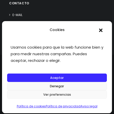
CONTACTO
E-MAIL
WHATSAPP
Cookies
¿QUIÉN SOY?
Usamos cookies para que la web funcione bien y
para medir nuestras campañas. Puedes
aceptar, rechazar o elegir.
Aceptar
©2026 fisioterapiatualcance todos los derechos reservados.
Denegar
Ver preferencias
Política de cookies
Política de privacidad
Aviso legal