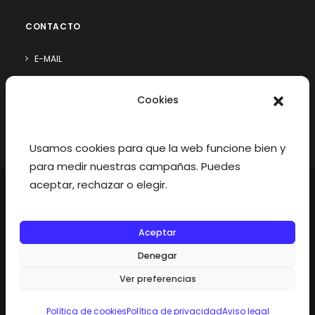
CONTACTO
E-MAIL
WHATSAPP
Cookies
¿QUIÉN SOY?
Usamos cookies para que la web funcione bien y
para medir nuestras campañas. Puedes
aceptar, rechazar o elegir.
Aceptar
©2026 fisioterapiatualcance todos los derechos reservados.
Denegar
Ver preferencias
Política de cookies
Política de privacidad
Aviso legal