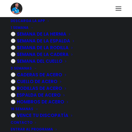
DESCARGA LA APP
1 SEMANA
Muchas gracias
SEMANA DE LA HERNIA
SEMANA DE LA ESPALDA
SEMANA DE LA RODILLA
SEMANA DE LA CADERA
SEMANA DEL CUELLO
Espero de todo corazón que mi programa te
3 SEMANAS
ayude a mejorar tu calidad de vida.
CADERAS DE ACERO
CUELLO DE ACERO
RODILLAS DE ACERO
ESPALDA DE ACERO
ACCEDER A MI CUENTA
HOMBROS DE ACERO
16 SEMANAS
VENCE TU DISCOPATÍA
CONTACTO
ENTRAR AL PROGRAMA