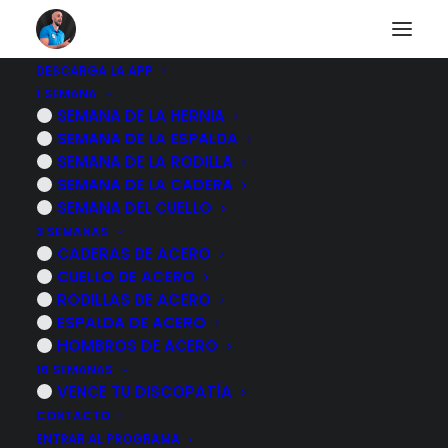
DESCARGA LA APP
1 SEMANA
No puedes acceder a
SEMANA DE LA HERNIA
SEMANA DE LA ESPALDA
este contenido
SEMANA DE LA RODILLA
SEMANA DE LA CADERA
SEMANA DEL CUELLO
3 SEMANAS
CADERAS DE ACERO
Desgraciadamente el contenido al que quieres
CUELLO DE ACERO
acceder es exclusivo para nuestros suscriptores.
RODILLAS DE ACERO
ESPALDA DE ACERO
Si ya eres suscriptor de alguno de los programas
HOMBROS DE ACERO
de rehabilitación inicia sesión identificándote a
16 SEMANAS
continuación.
VENCE TU DISCOPATÍA
CONTACTO
Si quieres obtener información sobre mis
ENTRAR AL PROGRAMA
programas de ejercicios pulsa sobre le botón azul.