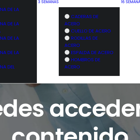
3 SEMANAS
16 SEMAN
NA DE LA
CADERAS DE
NA DE LA
ACERO
A
CUELLO DE ACERO
NA DE LA
RODILLAS DE
ACERO
NA DE LA
ESPALDA DE ACERO
HOMBROS DE
NA DEL
ACERO
des acceder
contenido