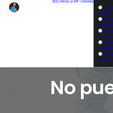
DESCARGA LA APP
1 SEMANA
SEMA
HERNIA
SEMA
ESPALD
SEMA
RODILLA
SEMA
CADERA
SEMA
CUELLO
No pue