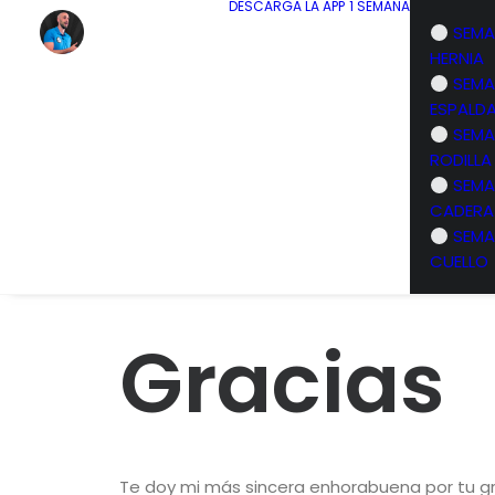
DESCARGA LA APP
1 SEMANA
SEMA
HERNIA
SEMA
ESPALD
SEMA
RODILLA
SEMA
CADERA
SEMA
CUELLO
Gracias
Te doy mi más sincera enhorabuena por tu gran