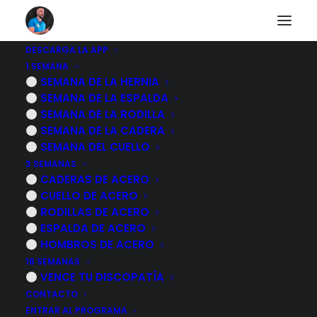
DESCARGA LA APP
1 SEMANA
CABEZA ADELANTADA
SEMANA DE LA HERNIA
SEMANA DE LA ESPALDA
- Rutina de 20
SEMANA DE LA RODILLA
SEMANA DE LA CADERA
minutos para
SEMANA DEL CUELLO
3 SEMANAS
correguir la POSTURA
CADERAS DE ACERO
CUELLO DE ACERO
RODILLAS DE ACERO
12 NOVIEMBRE, 2022
|
POR
MARCOS SACRISTÁN
ESPALDA DE ACERO
HOMBROS DE ACERO
16 SEMANAS
VENCE TU DISCOPATÍA
CONTACTO
ENTRAR AL PROGRAMA