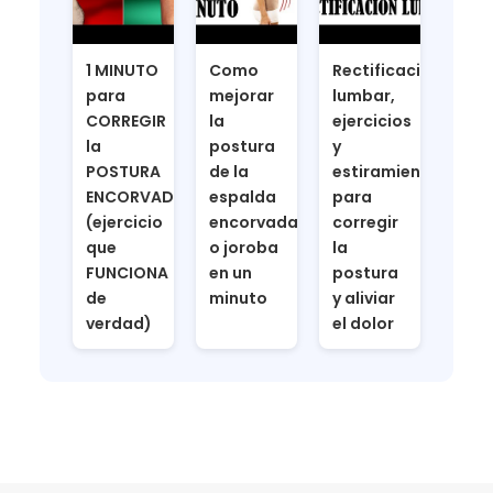
1 MINUTO
Como
Rectificacion
para
mejorar
lumbar,
CORREGIR
la
ejercicios
la
postura
y
POSTURA
de la
estiramientos
ENCORVADA
espalda
para
(ejercicio
encorvada
corregir
que
o joroba
la
FUNCIONA
en un
postura
de
minuto
y aliviar
verdad)
el dolor