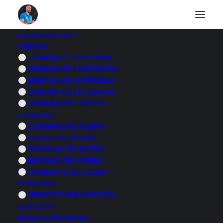
DESCARGA LA APP
1 SEMANA
Otros diarios
SEMANA DE LA HERNIA
SEMANA DE LA ESPALDA
SEMANA DE LA RODILLA
SEMANA DE LA CADERA
Descubre a otras personas que están pasando lo
SEMANA DEL CUELLO
mismo que tu.
3 SEMANAS
CADERAS DE ACERO
CUELLO DE ACERO
RODILLAS DE ACERO
ESPALDA DE ACERO
HOMBROS DE ACERO
7 marzo, 2026
16 SEMANAS
Deja de ESTIRAR el cuello: 4 ejercicios
VENCE TU DISCOPATÍA
que REALMENTE quitan el dolor
CONTACTO
ENTRAR AL PROGRAMA