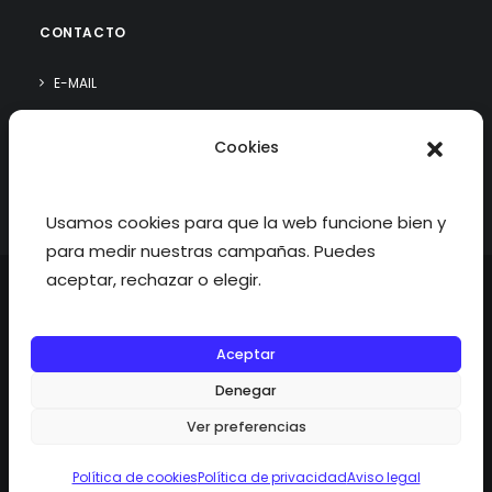
CONTACTO
E-MAIL
WHATSAPP
Cookies
¿QUIÉN SOY?
Usamos cookies para que la web funcione bien y
para medir nuestras campañas. Puedes
aceptar, rechazar o elegir.
Aceptar
©2026 fisioterapiatualcance todos los derechos reservados.
Denegar
Ver preferencias
Política de cookies
Política de privacidad
Aviso legal