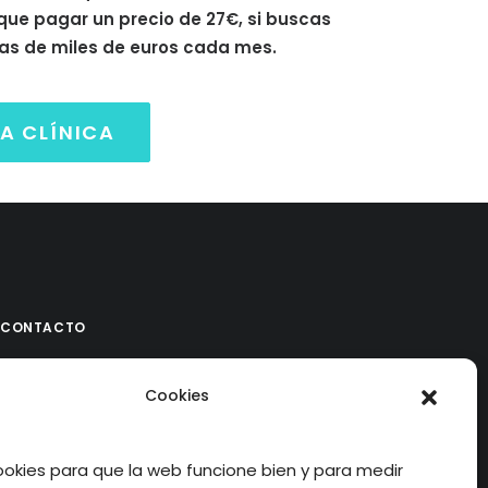
 que pagar un precio de 27€, si buscas
as de miles de euros cada mes.
A CLÍNICA
CONTACTO
E-MAIL
Cookies
WHATSAPP
¿QUIÉN SOY?
kies para que la web funcione bien y para medir