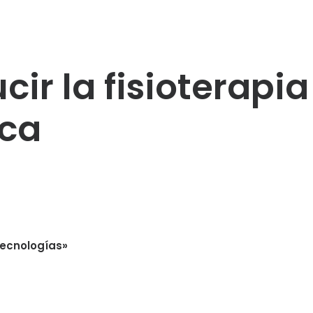
ir la fisioterapia 
ica
tecnologías»