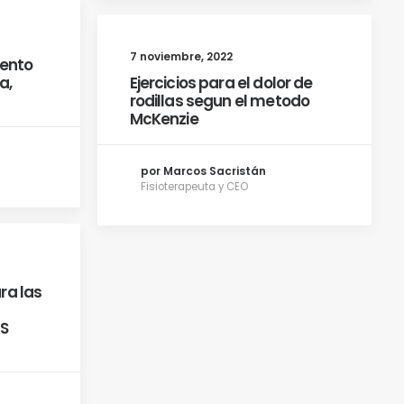
7 noviembre, 2022
iento
a,
Ejercicios para el dolor de
rodillas segun el metodo
McKenzie
por Marcos Sacristán
Fisioterapeuta y CEO
ra las
OS