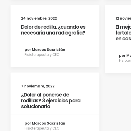
24 noviembre, 2022
12 novie
Dolor de rodilla, ¿cuando es
El mej
necesaria una radiografia?
fortal
en cas
por Marcos Sacristán
Fisioterapeuta y CEO
por M
Fisiot
7 noviembre, 2022
¿Dolor al ponerse de
rodillas? 3 ejercicios para
solucionarlo
por Marcos Sacristán
Fisioterapeuta y CEO