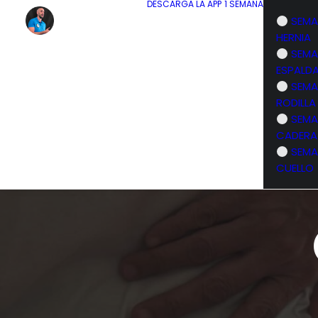
DESCARGA LA APP
1 SEMANA
SEMA
HERNIA
SEMA
ESPALD
SEMA
RODILLA
SEMA
CADERA
SEMA
CUELLO