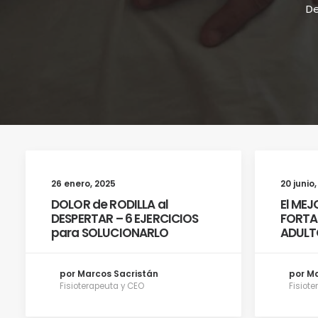
De
26 enero, 2025
20 junio
DOLOR de RODILLA al
El MEJ
DESPERTAR – 6 EJERCICIOS
FORTAL
para SOLUCIONARLO
ADULT
por Marcos Sacristán
por M
Fisioterapeuta y CEO
Fisiot