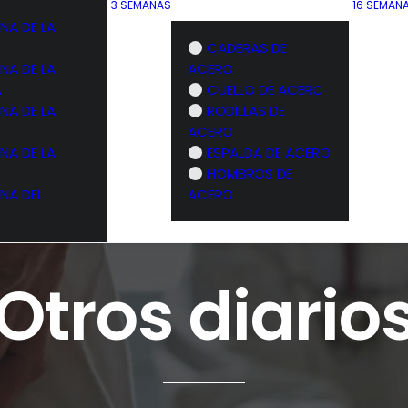
3 SEMANAS
16 SEMAN
NA DE LA
CADERAS DE
NA DE LA
ACERO
A
CUELLO DE ACERO
NA DE LA
RODILLAS DE
ACERO
NA DE LA
ESPALDA DE ACERO
HOMBROS DE
NA DEL
ACERO
Otros diario