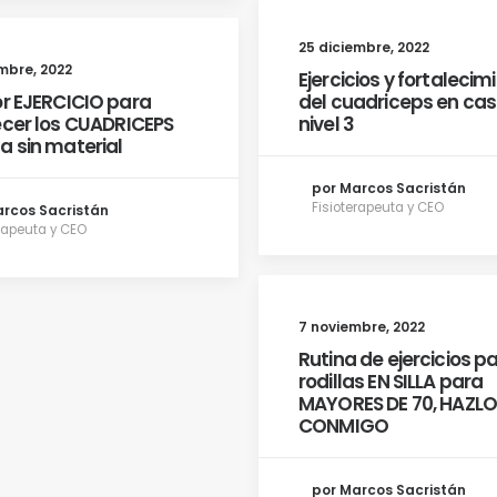
25 diciembre, 2022
mbre, 2022
Ejercicios y fortalecim
or EJERCICIO para
del cuadriceps en cas
ecer los CUADRICEPS
nivel 3
a sin material
por Marcos Sacristán
Fisioterapeuta y CEO
arcos Sacristán
erapeuta y CEO
7 noviembre, 2022
Rutina de ejercicios pa
rodillas EN SILLA para
MAYORES DE 70, HAZL
CONMIGO
por Marcos Sacristán