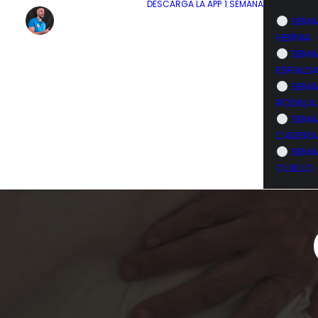
DESCARGA LA APP
1 SEMANA
SEMA
HERNIA
SEMA
ESPALD
SEMA
RODILLA
SEMA
CADERA
SEMA
CUELLO