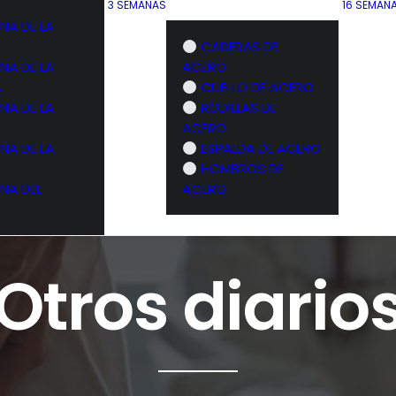
3 SEMANAS
16 SEMAN
NA DE LA
CADERAS DE
NA DE LA
ACERO
A
CUELLO DE ACERO
NA DE LA
RODILLAS DE
ACERO
NA DE LA
ESPALDA DE ACERO
HOMBROS DE
NA DEL
ACERO
Otros diario