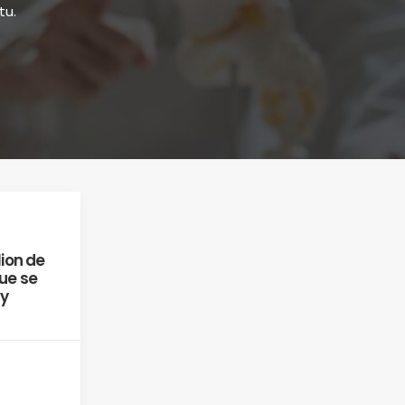
tu.
lion de
ue se
 y