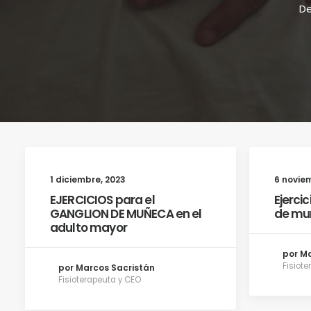
De
1 diciembre, 2023
6 novie
EJERCICIOS para el
Ejerci
GANGLION DE MUÑECA en el
de muñ
adulto mayor
por M
Fisiot
por Marcos Sacristán
Fisioterapeuta y CEO