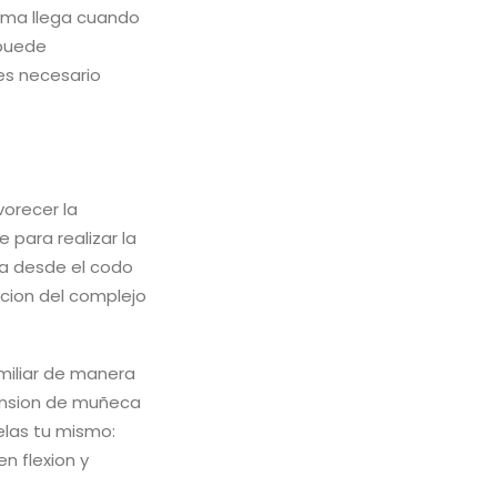
ema llega cuando
 puede
es necesario
vorecer la
 para realizar la
la desde el codo
acion del complejo
miliar de manera
xtension de muñeca
elas tu mismo:
n flexion y