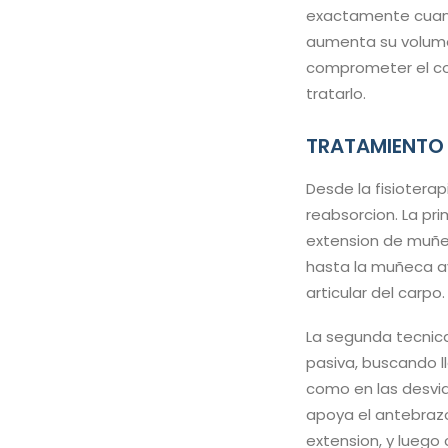
exactamente cuant
aumenta su volume
comprometer el cor
tratarlo.
TRATAMIENTO
Desde la fisioterap
reabsorcion. La pri
extension de muñe
hasta la muñeca ay
articular del carpo
La segunda tecnica
pasiva, buscando ll
como en las desvia
apoya el antebrazo
extension, y luego