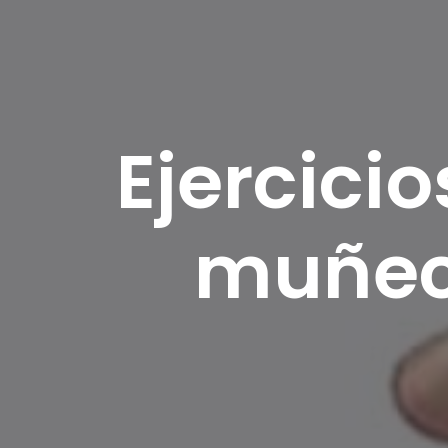
Ejercici
muñeca