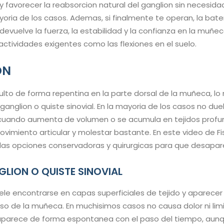
 y favorecer la reabsorcion natural del ganglion sin necesid
oria de los casos. Ademas, si finalmente te operan, la bater
devuelve la fuerza, la estabilidad y la confianza en la muñe
s actividades exigentes como las flexiones en el suelo.
ON
 bulto de forma repentina en la parte dorsal de la muñeca, l
anglion o quiste sinovial. En la mayoria de los casos no duele
cuando aumenta de volumen o se acumula en tejidos prof
imiento articular y molestar bastante. En este video de Fis
 las opciones conservadoras y quirurgicas para que desapar
GLION O QUISTE SINOVIAL
suele encontrarse en capas superficiales de tejido y aparece
rso de la muñeca. En muchisimos casos no causa dolor ni lim
parece de forma espontanea con el paso del tiempo, aun