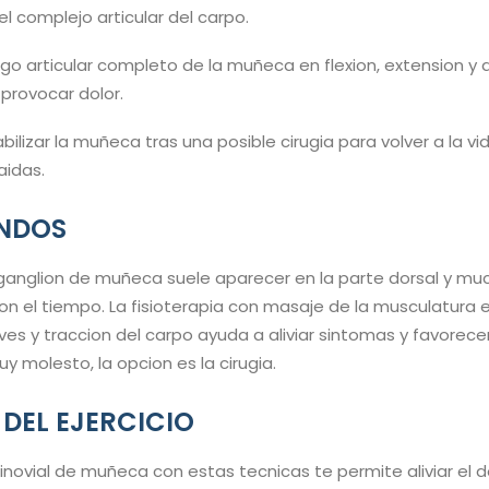
l complejo articular del carpo.
ango articular completo de la muñeca en flexion, extension y
 provocar dolor.
tabilizar la muñeca tras una posible cirugia para volver a la v
aidas.
UNDOS
 o ganglion de muñeca suele aparecer en la parte dorsal y m
n el tiempo. La fisioterapia con masaje de la musculatura 
es y traccion del carpo ayuda a aliviar sintomas y favorecer
y molesto, la opcion es la cirugia.
 DEL EJERCICIO
sinovial de muñeca con estas tecnicas te permite aliviar el do