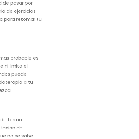
ad de pasar por
ia de ejercicios
ca para retomar tu
o mas probable es
 ni limita el
undos puede
ioterapia a tu
ezca.
r de forma
itacion de
que no se sabe