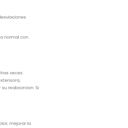
 desviaciones
ida normal con
uchas veces
extensora,
 su reabsorcion. Si
lor, mejorar la