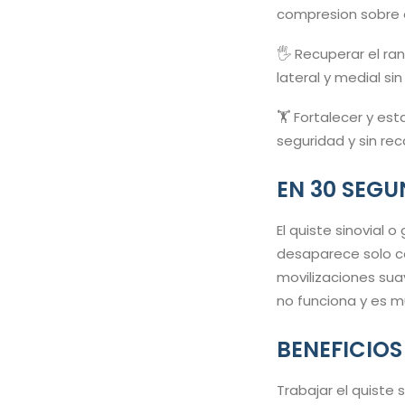
compresion sobre e
🖐️ Recuperar el r
lateral y medial sin
🏋️ Fortalecer y es
seguridad y sin rec
EN 30 SEG
El quiste sinovial
desaparece solo co
movilizaciones suav
no funciona y es mu
BENEFICIOS
Trabajar el quiste 