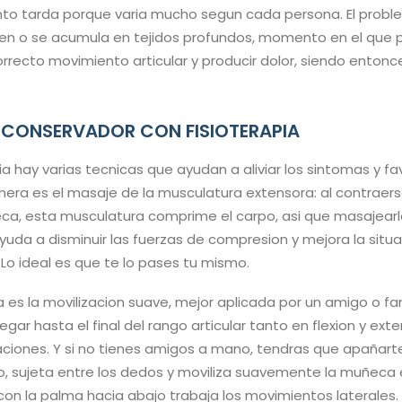
o tarda porque varia mucho segun cada persona. El probl
n o se acumula en tejidos profundos, momento en el que
recto movimiento articular y producir dolor, siendo entonc
 CONSERVADOR CON FISIOTERAPIA
ia hay varias tecnicas que ayudan a aliviar los sintomas y fa
mera es el masaje de la musculatura extensora: al contraerse
ca, esta musculatura comprime el carpo, asi que masajear
uda a disminuir las fuerzas de compresion y mejora la situ
. Lo ideal es que te lo pases tu mismo.
 es la movilizacion suave, mejor aplicada por un amigo o fa
egar hasta el final del rango articular tanto en flexion y e
ciones. Y si no tienes amigos a mano, tendras que apañart
, sujeta entre los dedos y moviliza suavemente la muñeca e
 con la palma hacia abajo trabaja los movimientos laterales.