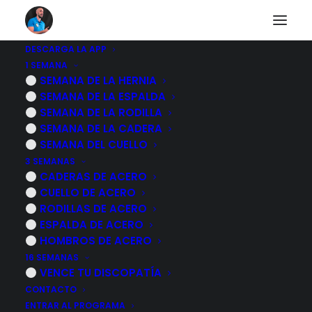
DESCARGA LA APP
1 SEMANA
Otros diarios
SEMANA DE LA HERNIA
SEMANA DE LA ESPALDA
SEMANA DE LA RODILLA
SEMANA DE LA CADERA
Descubre a otras personas que están pasando lo
SEMANA DEL CUELLO
mismo que tu.
3 SEMANAS
CADERAS DE ACERO
CUELLO DE ACERO
RODILLAS DE ACERO
ESPALDA DE ACERO
HOMBROS DE ACERO
25 noviembre, 2022
16 SEMANAS
Dolor de hombro ejercicios para la
VENCE TU DISCOPATÍA
fase avanzada
CONTACTO
ENTRAR AL PROGRAMA