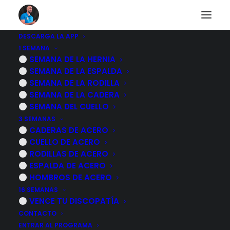
DESCARGA LA APP
1 SEMANA
Otros diarios
SEMANA DE LA HERNIA
SEMANA DE LA ESPALDA
SEMANA DE LA RODILLA
SEMANA DE LA CADERA
Descubre a otras personas que están pasando lo
SEMANA DEL CUELLO
mismo que tu.
3 SEMANAS
CADERAS DE ACERO
CUELLO DE ACERO
RODILLAS DE ACERO
ESPALDA DE ACERO
HOMBROS DE ACERO
23 junio, 2025
16 SEMANAS
CORRIGE la CABEZA ADELANTADA con
VENCE TU DISCOPATÍA
estos 5 EJERCICIOS
CONTACTO
ENTRAR AL PROGRAMA