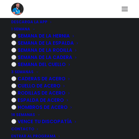
DESCARGA LA APP
1 SEMANA
Semana del
hombro
SEMANA DE LA HERNIA
SEMANA DE LA ESPALDA
SEMANA DE LA RODILLA
DEL 20 AL 26 DE ABRIL
SEMANA DE LA CADERA
SEMANA DEL CUELLO
7 DÍAS PARA
ENTENDER TU DOLOR Y EMPEZAR
3 SEMANAS
A EJERCITARTE
CON SEGURIDAD,
CADERAS DE ACERO
RECUPERANDO LA CONFIANZA EN TU HOMBRO
CUELLO DE ACERO
Y TU CALIDAD DE VIDA
RODILLAS DE ACERO
ESPALDA DE ACERO
HOMBROS DE ACERO
16 SEMANAS
VENCE TU DISCOPATÍA
CONTACTO
ENTRAR AL PROGRAMA