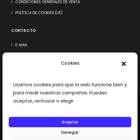
CONDICIONES GENERALES DE VENTA
POLÍTICA DE COOKIES (UE)
CONTACTO
E-MAIL
WHATSAPP
Cookies
¿QUIÉN SOY?
Usamos cookies para que la web funcione bien y
para medir nuestras campañas. Puedes
aceptar, rechazar o elegir.
Aceptar
©2026 fisioterapiatualcance todos los derechos reservados.
Denegar