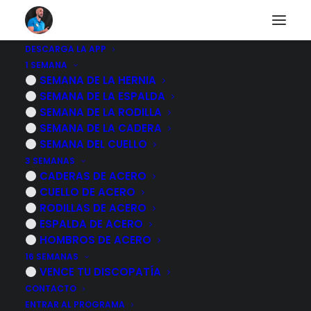
DESCARGA LA APP
1 SEMANA
ENHORABUENA
SEMANA DE LA HERNIA
SEMANA DE LA ESPALDA
SEMANA DE LA RODILLA
SEMANA DE LA CADERA
Ya has dado el primer paso, acabamos de
SEMANA DEL CUELLO
enviarte el enlace a tu email, ahora solo
3 SEMANAS
queda dedicar una hora de tu tiempo para
CADERAS DE ACERO
ver la clase.
CUELLO DE ACERO
RODILLAS DE ACERO
ESPALDA DE ACERO
HOMBROS DE ACERO
16 SEMANAS
VENCE TU DISCOPATÍA
Únete a mi comunidad
CONTACTO
privada de whatsapp
ENTRAR AL PROGRAMA