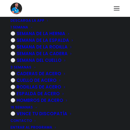
DESCARGA LA APP
1 SEMANA
Otros diarios
SEMANA DE LA HERNIA
SEMANA DE LA ESPALDA
SEMANA DE LA RODILLA
SEMANA DE LA CADERA
Descubre a otras personas que están pasando lo
SEMANA DEL CUELLO
mismo que tu.
3 SEMANAS
CADERAS DE ACERO
CUELLO DE ACERO
RODILLAS DE ACERO
ESPALDA DE ACERO
HOMBROS DE ACERO
24 julio, 2023
16 SEMANAS
RUTINA de EJERCICIOS para fortalecer
VENCE TU DISCOPATÍA
los PIES, evitar caídas y prevenir
CONTACTO
lesiones – HAZLOS CONMIGO
ENTRAR AL PROGRAMA