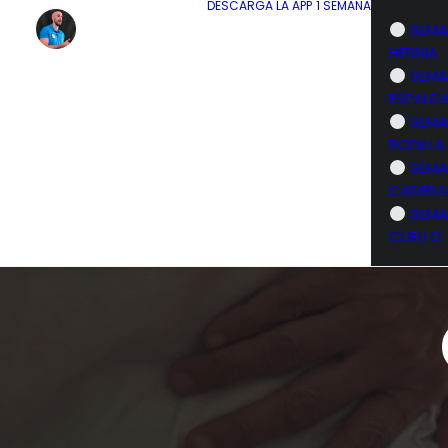
DESCARGA LA APP
1 SEMANA
SEMA
HERNIA
SEMA
ESPALD
SEMA
RODILLA
SEMA
CADERA
SEMA
CUELLO