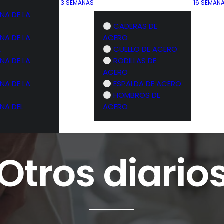
3 SEMANAS
16 SEMAN
NA DE LA
CADERAS DE
NA DE LA
ACERO
A
CUELLO DE ACERO
NA DE LA
RODILLAS DE
ACERO
NA DE LA
ESPALDA DE ACERO
HOMBROS DE
NA DEL
ACERO
Otros diario