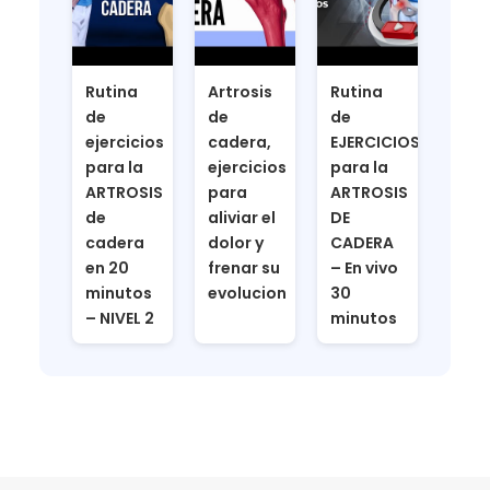
Rutina
Artrosis
Rutina
de
de
de
ejercicios
cadera,
EJERCICIOS
para la
ejercicios
para la
ARTROSIS
para
ARTROSIS
de
aliviar el
DE
cadera
dolor y
CADERA
en 20
frenar su
– En vivo
minutos
evolucion
30
– NIVEL 2
minutos