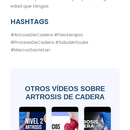
edad que tengas.
HASHTAGS
#ArtrosisDeCadera #Fisioterapia
#ProtesisDeCadera #SaludArticular
#MarcosSacristan
OTROS VÍDEOS SOBRE
ARTROSIS DE CADERA