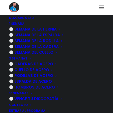
DESCARGA LA APP
1 SEMANA
Artrosis de cadera,
SEMANA DE LA HERNIA
SEMANA DE LA ESPALDA
qué es, por qué se
SEMANA DE LA RODILLA
SEMANA DE LA CADERA
produce,
SEMANA DEL CUELLO
3 SEMANAS
tratamiento y
CADERAS DE ACERO
CUELLO DE ACERO
recomendaciones
RODILLAS DE ACERO
ESPALDA DE ACERO
14 NOVIEMBRE, 2022
|
POR
MARCOS SACRISTÁN
HOMBROS DE ACERO
16 SEMANAS
VENCE TU DISCOPATÍA
CONTACTO
ENTRAR AL PROGRAMA