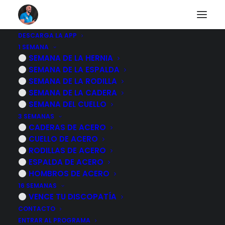
DESCARGA LA APP
1 SEMANA
SEMANA DE LA HERNIA
7 EJERCICIOS para el
SEMANA DE LA ESPALDA
SEMANA DE LA RODILLA
BRUXISMO
SEMANA DE LA CADERA
SEMANA DEL CUELLO
12 FEBRERO, 2024
|
POR
MARCOS SACRISTÁN
3 SEMANAS
CADERAS DE ACERO
CUELLO DE ACERO
RODILLAS DE ACERO
ESPALDA DE ACERO
HOMBROS DE ACERO
16 SEMANAS
VENCE TU DISCOPATÍA
CONTACTO
ENTRAR AL PROGRAMA