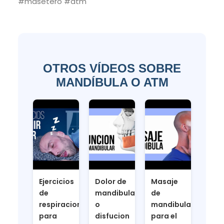
#masetero #atm
OTROS VÍDEOS SOBRE
MANDÍBULA O ATM
Ejercicios
Dolor de
Masaje
de
mandibula
de
respiracion
o
mandibula
para
disfucion
para el