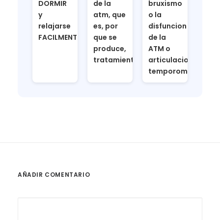
DORMIR
de la
bruxismo
y
atm, que
o la
relajarse
es, por
disfuncion
FACILMENTE
que se
de la
produce,
ATM o
tratamiento
articulacion
temporomandibula
AÑADIR COMENTARIO