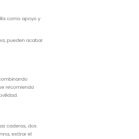
silla como apoyo y
sea, pueden acabar
s combinando
y se recomienda
vilidad.
las caderas, dos
na, estirar el