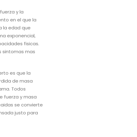
fuerza y la
nto en el que la
a la edad que
rma exponencial,
cidades fisicas.
os sintomas mas
rto es que la
erdida de masa
cama. Todos
e fuerza y masa
 caidas se convierte
ensada justo para