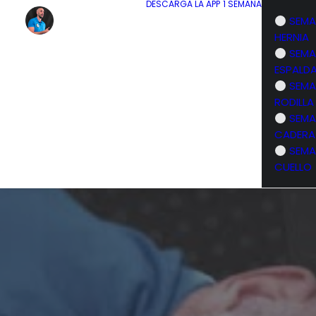
DESCARGA LA APP
1 SEMANA
SEMA
HERNIA
SEMA
ESPALD
SEMA
RODILLA
SEMA
CADERA
SEMA
CUELLO