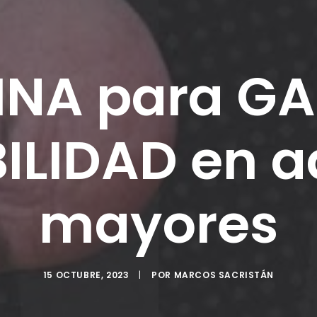
INA para G
BILIDAD en a
mayores
15 OCTUBRE, 2023
|
POR
MARCOS SACRISTÁN