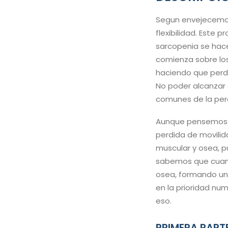
Segun envejecemos,
flexibilidad. Este
sarcopenia se hac
comienza sobre los
haciendo que perd
No poder alcanzar 
comunes de la perd
Aunque pensemos qu
perdida de movilid
muscular y osea, p
sabemos que cuant
osea, formando un ci
en la prioridad nu
eso.
PRIMERA PART