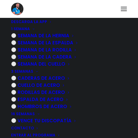
DESCARGA LA APP
1 SEMANA
Resolviendo tus
SEMANA DE LA HERNIA
SEMANA DE LA ESPALDA
PREGUNTAS sobre
SEMANA DE LA RODILLA
SEMANA DE LA CADERA
HERNIA DISCAL
SEMANA DEL CUELLO
3 SEMANAS
CADERAS DE ACERO
17 NOVIEMBRE, 2024
|
POR
MARCOS SACRISTÁN
CUELLO DE ACERO
RODILLAS DE ACERO
ESPALDA DE ACERO
HOMBROS DE ACERO
16 SEMANAS
VENCE TU DISCOPATÍA
CONTACTO
ENTRAR AL PROGRAMA