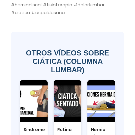
#herniadiscal #fisioterapia #dolorlumbar
#ciatica #espaldasana
OTROS VÍDEOS SOBRE
CIÁTICA (COLUMNA
LUMBAR)
Sindrome
Rutina
Hernia