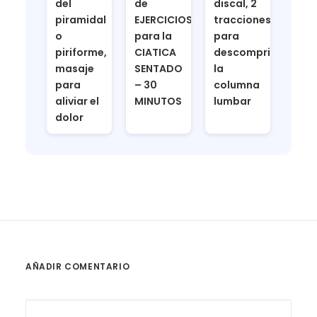
del
de
discal, 2
piramidal
EJERCICIOS
tracciones
o
para la
para
piriforme,
CIATICA
descomprimir
masaje
SENTADO
la
para
– 30
columna
aliviar el
MINUTOS
lumbar
dolor
AÑADIR COMENTARIO