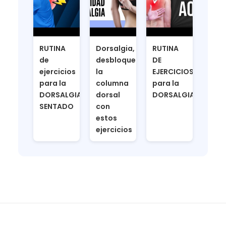
RUTINA
Dorsalgia,
RUTINA
de
desbloquea
DE
ejercicios
la
EJERCICIOS
para la
columna
para la
DORSALGIA
dorsal
DORSALGIA
SENTADO
con
estos
ejercicios