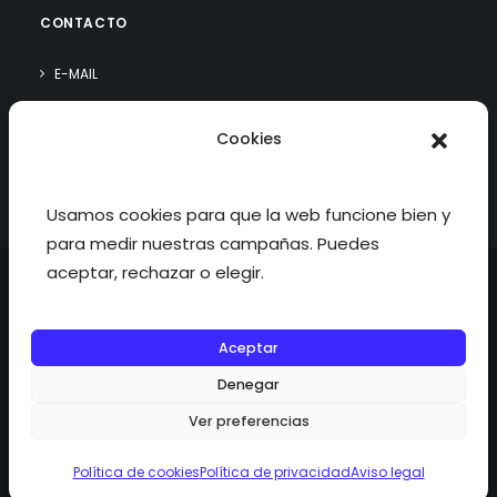
CONTACTO
E-MAIL
WHATSAPP
Cookies
¿QUIÉN SOY?
Usamos cookies para que la web funcione bien y
para medir nuestras campañas. Puedes
aceptar, rechazar o elegir.
Aceptar
©2026 fisioterapiatualcance todos los derechos reservados.
Denegar
Ver preferencias
Política de cookies
Política de privacidad
Aviso legal