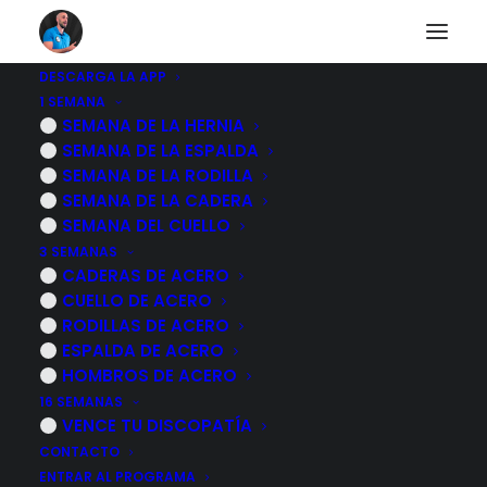
DESCARGA LA APP
1 SEMANA
3 EJERCICIOS para la
SEMANA DE LA HERNIA
SEMANA DE LA ESPALDA
DORSALGIA en el
SEMANA DE LA RODILLA
SEMANA DE LA CADERA
SOFA
SEMANA DEL CUELLO
3 SEMANAS
CADERAS DE ACERO
16 NOVIEMBRE, 2024
|
POR
MARCOS SACRISTÁN
CUELLO DE ACERO
RODILLAS DE ACERO
ESPALDA DE ACERO
HOMBROS DE ACERO
16 SEMANAS
VENCE TU DISCOPATÍA
CONTACTO
ENTRAR AL PROGRAMA