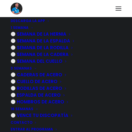
DESCARGA LA APP
1 SEMANA
Programa de
SEMANA DE LA HERNIA
SEMANA DE LA ESPALDA
EJERCICIOS para la
SEMANA DE LA RODILLA
SEMANA DE LA CADERA
LUMBALGIA o dolor
SEMANA DEL CUELLO
3 SEMANAS
lumbar FASE 1
CADERAS DE ACERO
CUELLO DE ACERO
RODILLAS DE ACERO
11 NOVIEMBRE, 2022
|
POR
MARCOS SACRISTÁN
ESPALDA DE ACERO
HOMBROS DE ACERO
16 SEMANAS
VENCE TU DISCOPATÍA
CONTACTO
ENTRAR AL PROGRAMA