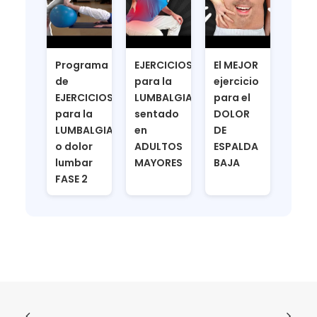
Programa
EJERCICIOS
El MEJOR
de
para la
ejercicio
EJERCICIOS
LUMBALGIA
para el
para la
sentado
DOLOR
LUMBALGIA
en
DE
o dolor
ADULTOS
ESPALDA
lumbar
MAYORES
BAJA
FASE 2