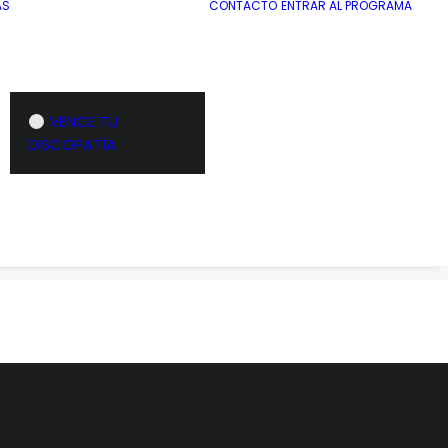
AS
CONTACTO
ENTRAR AL PROGRAMA
VENCE TU
a Discal
Semana 1 – Programa Hernia Discal
DISCOPATÍA