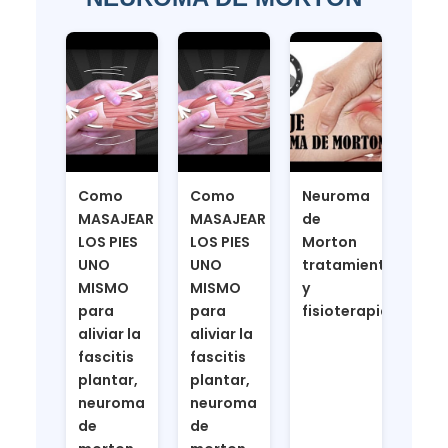
Como
Como
Neuroma
MASAJEAR
MASAJEAR
de
LOS PIES
LOS PIES
Morton
UNO
UNO
tratamiento
MISMO
MISMO
y
para
para
fisioterapia
aliviar la
aliviar la
fascitis
fascitis
plantar,
plantar,
neuroma
neuroma
de
de