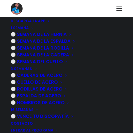
DESCARGA LA APP
1 SEMANA
Neuroma de Morton,
SEMANA DE LA HERNIA
SEMANA DE LA ESPALDA
que es y como se
SEMANA DE LA RODILLA
SEMANA DE LA CADERA
produce
SEMANA DEL CUELLO
3 SEMANAS
CADERAS DE ACERO
2 DICIEMBRE, 2022
|
POR
MARCOS SACRISTÁN
CUELLO DE ACERO
RODILLAS DE ACERO
ESPALDA DE ACERO
HOMBROS DE ACERO
16 SEMANAS
VENCE TU DISCOPATÍA
CONTACTO
ENTRAR AL PROGRAMA