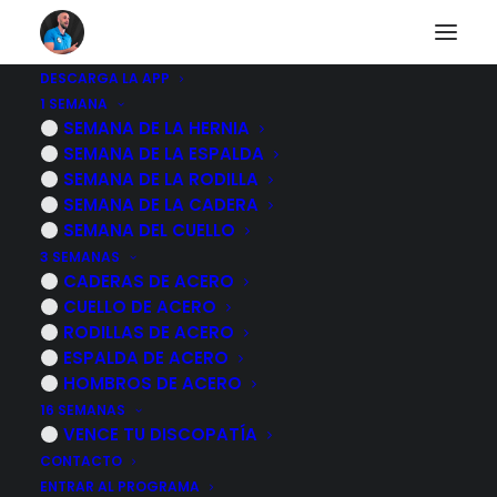
DESCARGA LA APP
1 SEMANA
Mi RUTINA de
SEMANA DE LA HERNIA
SEMANA DE LA ESPALDA
ejercicios para evitar
SEMANA DE LA RODILLA
SEMANA DE LA CADERA
el ENVEJECIMIENTO
SEMANA DEL CUELLO
3 SEMANAS
articular
CADERAS DE ACERO
CUELLO DE ACERO
RODILLAS DE ACERO
3 NOVIEMBRE, 2022
|
POR
MARCOS SACRISTÁN
ESPALDA DE ACERO
HOMBROS DE ACERO
16 SEMANAS
VENCE TU DISCOPATÍA
CONTACTO
ENTRAR AL PROGRAMA