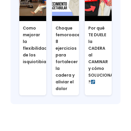
Como
Choque
Por qué
mejorar
femoroacetabular,
TE DUELE
la
8
la
flexibilidad
ejercicios
CADERA
de los
para
al
isquiotibiales
fortalecer
CAMINAR
la
y cómo
cadera y
SOLUCIONARLO
aliviar el
?‍
dolor