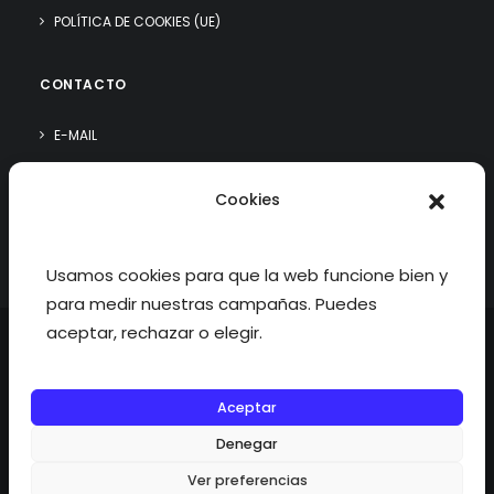
POLÍTICA DE COOKIES (UE)
CONTACTO
E-MAIL
WHATSAPP
Cookies
¿QUIÉN SOY?
Usamos cookies para que la web funcione bien y
para medir nuestras campañas. Puedes
aceptar, rechazar o elegir.
Aceptar
©2026 fisioterapiatualcance todos los derechos reservados.
Denegar
Ver preferencias