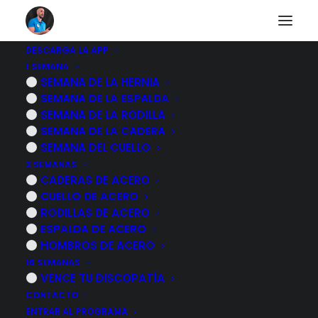
DESCARGA LA APP
1 SEMANA
SEMANA DE LA HERNIA
Estiramiento y
SEMANA DE LA ESPALDA
SEMANA DE LA RODILLA
anatomia del triceps
SEMANA DE LA CADERA
SEMANA DEL CUELLO
15 NOVIEMBRE, 2022
|
POR
MARCOS SACRISTÁN
3 SEMANAS
CADERAS DE ACERO
CUELLO DE ACERO
RODILLAS DE ACERO
ESPALDA DE ACERO
HOMBROS DE ACERO
16 SEMANAS
VENCE TU DISCOPATÍA
CONTACTO
ENTRAR AL PROGRAMA