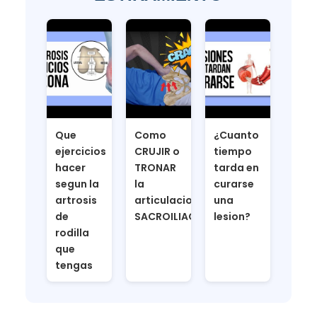
Que
Como
¿Cuanto
ejercicios
CRUJIR o
tiempo
hacer
TRONAR
tarda en
segun la
la
curarse
artrosis
articulacion
una
de
SACROILIACA
lesion?
rodilla
que
tengas