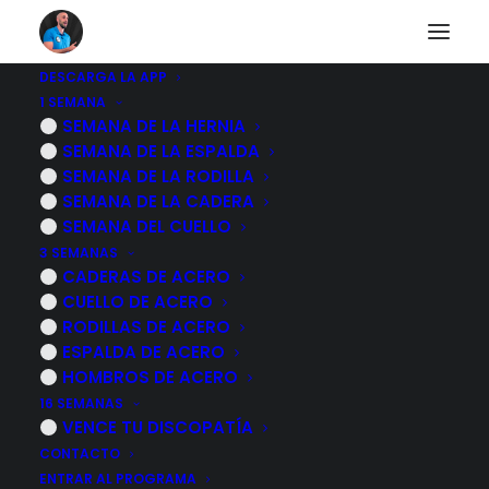
DESCARGA LA APP
1 SEMANA
¿Dolor de hombro en
SEMANA DE LA HERNIA
SEMANA DE LA ESPALDA
el gimnasio?
SEMANA DE LA RODILLA
SEMANA DE LA CADERA
ejercicios para el
SEMANA DEL CUELLO
3 SEMANAS
manguito rotador
CADERAS DE ACERO
CUELLO DE ACERO
RODILLAS DE ACERO
8 NOVIEMBRE, 2022
|
POR
MARCOS SACRISTÁN
ESPALDA DE ACERO
HOMBROS DE ACERO
16 SEMANAS
VENCE TU DISCOPATÍA
CONTACTO
ENTRAR AL PROGRAMA