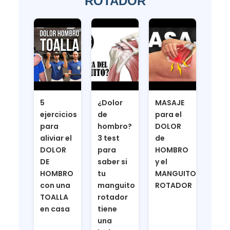
ROTADOR
5
¿Dolor
MASAJE
ejercicios
de
para el
para
hombro?
DOLOR
aliviar el
3 test
de
DOLOR
para
HOMBRO
DE
saber si
y el
HOMBRO
tu
MANGUITO
con una
manguito
ROTADOR
TOALLA
rotador
en casa
tiene
una