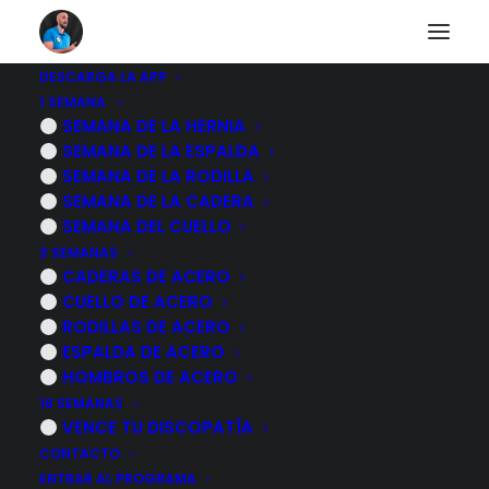
DESCARGA LA APP
1 SEMANA
Semana de la rodilla
SEMANA DE LA HERNIA
SEMANA DE LA ESPALDA
SEMANA DE LA RODILLA
SEMANA DE LA CADERA
SEMANA DEL CUELLO
3 SEMANAS
LUNES - TODO LO QUE NUNCA TE HAN CONTADO
CADERAS DE ACERO
SOBRE EL DOLOR DE RODILLA, REINICIA TUS
CREENCIAS AUNQUE ESTÉS HECHO UN LIO Y NO
CUELLO DE ACERO
SEPAS QUE HACER
RODILLAS DE ACERO
ESPALDA DE ACERO
HOMBROS DE ACERO
MARTES - APRENDE A TRABAJAR LA FUERZA DE TU
16 SEMANAS
RODILLA EN MENOS DE 60 SEGUNDOS INCLUSO SI
VENCE TU DISCOPATÍA
TIENES LAS RODILLAS MUY DÉBILES
CONTACTO
ENTRAR AL PROGRAMA