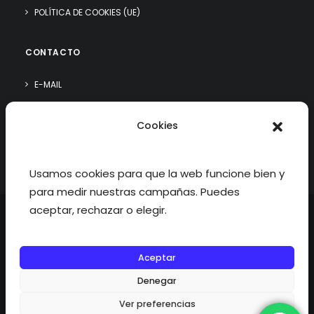
POLÍTICA DE COOKIES (UE)
CONTACTO
E-MAIL
WHATSAPP
Cookies
¿QUIÉN SOY?
Usamos cookies para que la web funcione bien y
para medir nuestras campañas. Puedes
aceptar, rechazar o elegir.
Aceptar
©2026 fisioterapiatualcance todos los derechos reservados.
Denegar
Ver preferencias