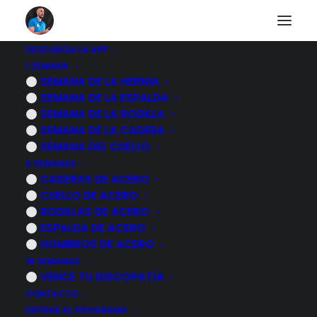
DESCARGA LA APP
1 SEMANA
Semana de la cadera
SEMANA DE LA HERNIA
SEMANA DE LA ESPALDA
Conoce como funciona el dolor y aprende
SEMANA DE LA RODILLA
las herramientas necesarias para
SEMANA DE LA CADERA
mejorarlo
SEMANA DEL CUELLO
3 SEMANAS
CADERAS DE ACERO
CUELLO DE ACERO
RODILLAS DE ACERO
DÍA 1 - TU VIDA ES MÁS IMPORTANTE QUE TU
ESPALDA DE ACERO
CONDICIÓN, 3 PILARES PARA EMPODERARTE Y SER
HOMBROS DE ACERO
EL PROTAGONISTA DE TU RECUPERACIÓN
16 SEMANAS
INCLUSO SI TE HAN DICHO QUE LA CIRUGÍA ES LA
VENCE TU DISCOPATÍA
ÚNICA OPCIÓN
CONTACTO
ENTRAR AL PROGRAMA