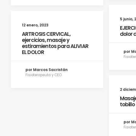
5 junio, 
12 enero, 2023
EJERCI
ARTROSIS CERVICAL,
dolor 
ejercicios, masaje y
estiramientos para ALIVIAR
EL DOLOR
por M
Fisiot
por Marcos Sacristán
Fisioterapeuta y CEO
2 diciem
Masaje
tobillo
por M
Fisiot