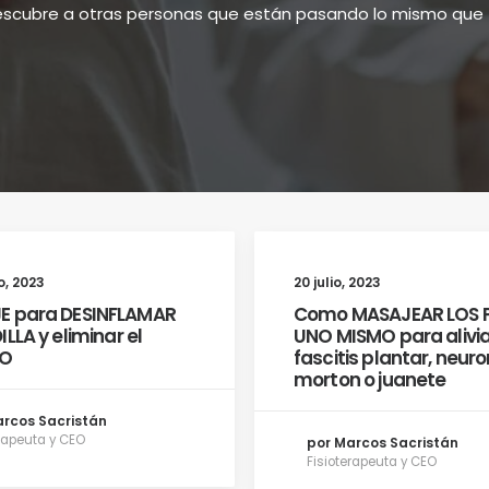
scubre a otras personas que están pasando lo mismo que 
o, 2023
20 julio, 2023
E para DESINFLAMAR
Como MASAJEAR LOS P
ILLA y eliminar el
UNO MISMO para alivia
DO
fascitis plantar, neu
morton o juanete
arcos Sacristán
erapeuta y CEO
por Marcos Sacristán
Fisioterapeuta y CEO