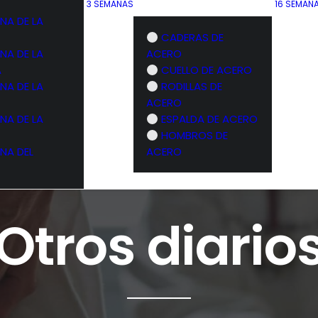
3 SEMANAS
16 SEMAN
NA DE LA
CADERAS DE
NA DE LA
ACERO
A
CUELLO DE ACERO
NA DE LA
RODILLAS DE
ACERO
NA DE LA
ESPALDA DE ACERO
HOMBROS DE
NA DEL
ACERO
Otros diario