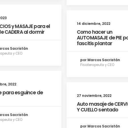
2023
14 diciembre, 2022
CIOS y MASAJE para el
de CADERA al dormir
Como hacer un
AUTOMASAJE de PIE pa
fascitis plantar
arcos Sacristán
erapeuta y CEO
por Marcos Sacristán
Fisioterapeuta y CEO
bre, 2022
 para esguince de
27 noviembre, 2022
Auto masaje de CERV
Y CUELLO sentado
arcos Sacristán
erapeuta y CEO
por Marcos Sacristán