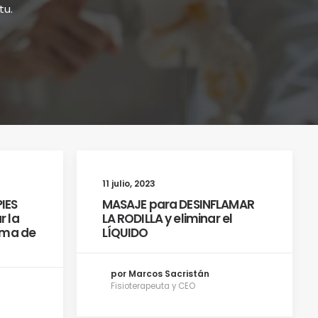
tu.
11 julio, 2023
IES
MASAJE para DESINFLAMAR
r la
LA RODILLA y eliminar el
roma de
LÍQUIDO
por Marcos Sacristán
Fisioterapeuta y CEO