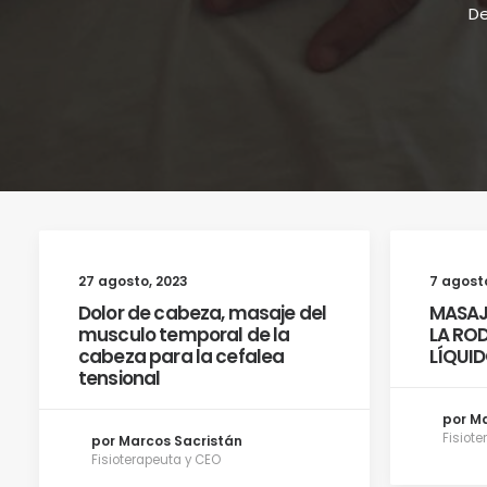
De
27 agosto, 2023
7 agost
Dolor de cabeza, masaje del
MASAJ
musculo temporal de la
LA ROD
cabeza para la cefalea
LÍQUI
tensional
por M
Fisiot
por Marcos Sacristán
Fisioterapeuta y CEO