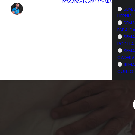
DESCARGA LA APP
1 SEMANA
SEMA
HERNIA
SEMA
ESPALD
SEMA
RODILLA
SEMA
CADERA
SEMA
CUELLO