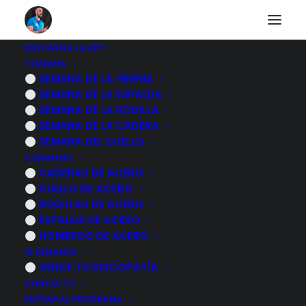
DESCARGA LA APP
1 SEMANA
Otros diarios
SEMANA DE LA HERNIA
SEMANA DE LA ESPALDA
SEMANA DE LA RODILLA
SEMANA DE LA CADERA
Descubre a otras personas que están pasando lo
SEMANA DEL CUELLO
mismo que tu.
3 SEMANAS
CADERAS DE ACERO
CUELLO DE ACERO
RODILLAS DE ACERO
ESPALDA DE ACERO
HOMBROS DE ACERO
12 octubre, 2025
16 SEMANAS
MASAJE de RODILLA sentado (sin
VENCE TU DISCOPATÍA
suelo ni esterilla) para aliviar el
CONTACTO
DOLOR y la INFLAMACIÓN
ENTRAR AL PROGRAMA