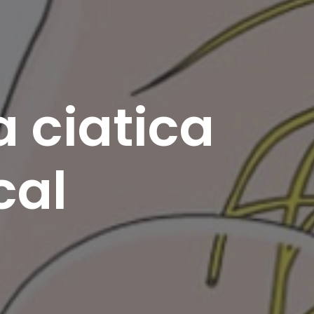
a ciatica
cal