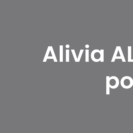
Alivia A
po