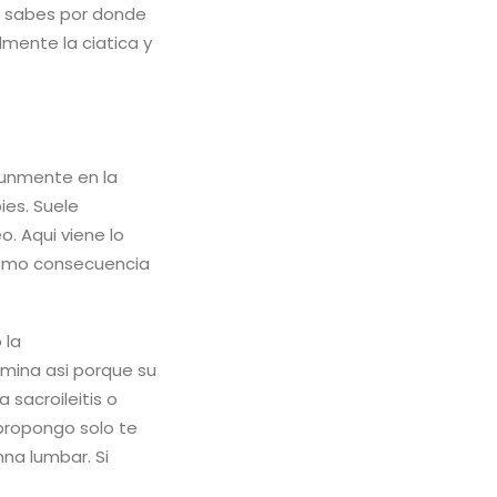
no sabes por donde
lmente la ciatica y
unmente en la
ies. Suele
. Aqui viene lo
como consecuencia
 la
nomina asi porque su
 sacroileitis o
 propongo solo te
na lumbar. Si