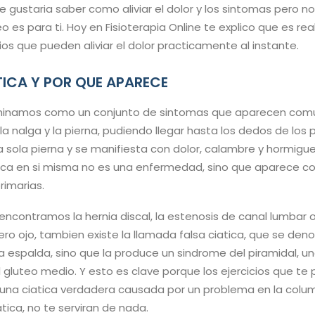
 te gustaria saber como aliviar el dolor y los sintomas pero 
 es para ti. Hoy en Fisioterapia Online te explico que es rea
cios que pueden aliviar el dolor practicamente al instante.
TICA Y POR QUE APARECE
ominamos como un conjunto de sintomas que aparecen com
la nalga y la pierna, pudiendo llegar hasta los dedos de los p
 sola pierna y se manifiesta con dolor, calambre y hormigueo
atica en si misma no es una enfermedad, sino que aparece 
rimarias.
encontramos la hernia discal, la estenosis de canal lumbar o
Pero ojo, tambien existe la llamada falsa ciatica, que se de
a espalda, sino que la produce un sindrome del piramidal, una
l gluteo medio. Y esto es clave porque los ejercicios que te
 una ciatica verdadera causada por un problema en la colum
atica, no te serviran de nada.