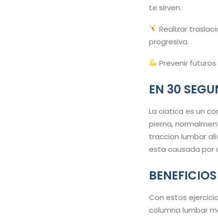
te sirven.
Realizar trasla
progresiva.
Prevenir futuros
EN 30 SEG
La ciatica es un c
pierna, normalmente
traccion lumbar ali
esta causada por u
BENEFICIOS
Con estos ejercici
columna lumbar med