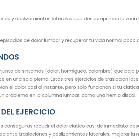
ciones y deslizamientos laterales que descomprimen la zona
 episodios de dolor lumbar y recuperar tu vida normal poco 
UNDOS
onjunto de sintomas (dolor, hormigueo, calambre) que baja po
 en una sola pierna. Estos tres ejercicios de traslacion late
vian el dolor casi al instante, pero solo funcionan si tu ciati
n problema en la columna lumbar, como una hernia discal.
 DEL EJERCICIO
os conseguiras reducir el dolor ciatico casi de inmediato d
iante traslaciones y deslizamientos laterales, mejorar la m