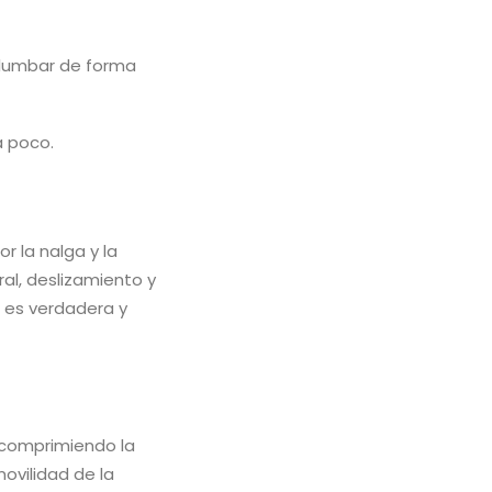
 lumbar de forma
a poco.
r la nalga y la
ral, deslizamiento y
ca es verdadera y
escomprimiendo la
ovilidad de la